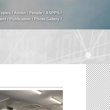
opics
About
People
ASPPS
ject
Publication
Photo Gallery