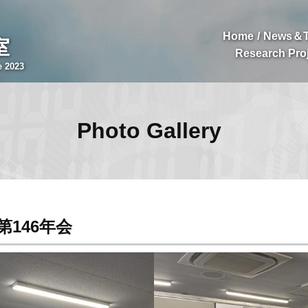
Home
News＆T
室
Research Pro
e 2023
Photo Gallery
会第146年会