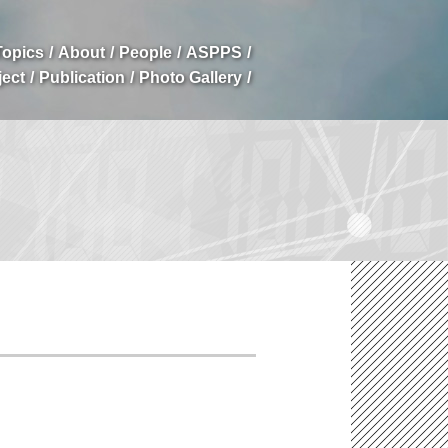
opics
About
People
ASPPS
ject
Publication
Photo Gallery